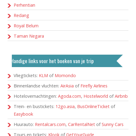
Perhentian
Redang
Royal Belum
Taman Negara
Handige links voor het boeken van je trip
Vliegtickets:
KLM
of
Momondo
Binnenlandse vluchten:
AirAsia
of
Firefly Airlines
Hotelovernachtingen:
Agoda.com
,
Hostelworld
of
Airbnb
Trein- en bustickets:
12go.asia
,
BusOnlineTicket
of
Easybook
Huurauto:
Rentalcars.com
,
CarRentalNet
of
Sunny Cars
Tours en tickets:
Klook
of
GetYourGuide