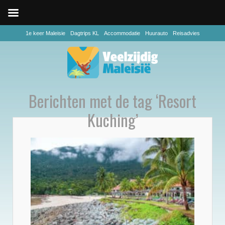
1e keer Maleisie
Dagtrips KL
Accommodatie
Huurauto
Reisadvies
Berichten met de tag ‘Resort
Kuching’