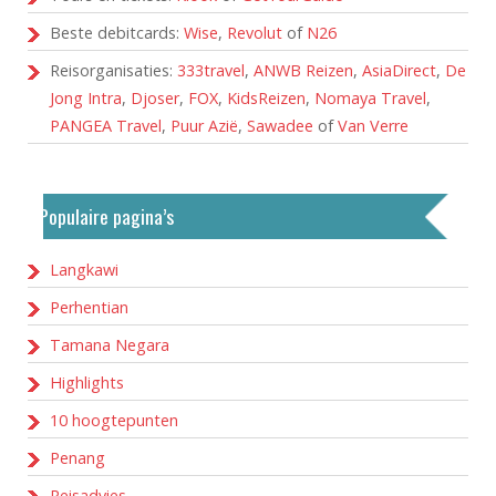
Beste debitcards:
Wise
,
Revolut
of
N26
Reisorganisaties:
333travel
,
ANWB Reizen
,
AsiaDirect
,
De
Jong Intra
,
Djoser
,
FOX
,
KidsReizen
,
Nomaya Travel
,
PANGEA Travel
,
Puur Azië
,
Sawadee
of
Van Verre
Populaire pagina’s
Langkawi
Perhentian
Tamana Negara
Highlights
10 hoogtepunten
Penang
Reisadvies