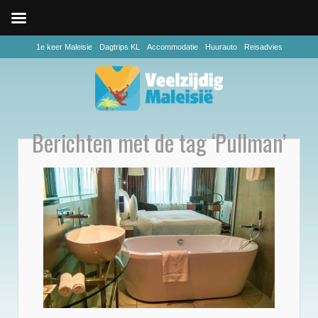
1e keer Maleisie
Dagtrips KL
Accommodatie
Huurauto
Reisadvies
Berichten met de tag ‘Pullman’