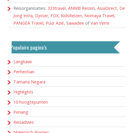
Reisorganisaties:
333travel
,
ANWB Reizen
,
AsiaDirect
,
De
Jong Intra
,
Djoser
,
FOX
,
KidsReizen
,
Nomaya Travel
,
PANGEA Travel
,
Puur Azië
,
Sawadee
of
Van Verre
Populaire pagina’s
Langkawi
Perhentian
Tamana Negara
Highlights
10 hoogtepunten
Penang
Reisadvies
Maleisisch Borneo