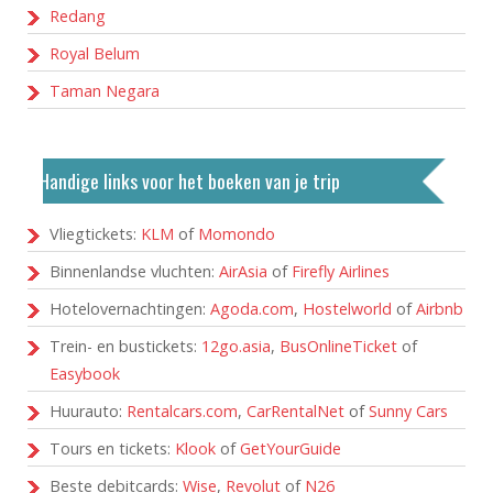
Redang
Royal Belum
Taman Negara
Handige links voor het boeken van je trip
Vliegtickets:
KLM
of
Momondo
Binnenlandse vluchten:
AirAsia
of
Firefly Airlines
Hotelovernachtingen:
Agoda.com
,
Hostelworld
of
Airbnb
Trein- en bustickets:
12go.asia
,
BusOnlineTicket
of
Easybook
Huurauto:
Rentalcars.com
,
CarRentalNet
of
Sunny Cars
Tours en tickets:
Klook
of
GetYourGuide
Beste debitcards:
Wise
,
Revolut
of
N26