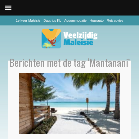
1e keer Maleisie
Dagtrips KL
Accommodatie
Huurauto
Reisadvies
Berichten met de tag ‘Mantanani’