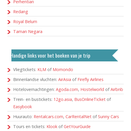
Perhentian
Redang
Royal Belum
Taman Negara
Handige links voor het boeken van je trip
Vliegtickets:
KLM
of
Momondo
Binnenlandse vluchten:
AirAsia
of
Firefly Airlines
Hotelovernachtingen:
Agoda.com
,
Hostelworld
of
Airbnb
Trein- en bustickets:
12go.asia
,
BusOnlineTicket
of
Easybook
Huurauto:
Rentalcars.com
,
CarRentalNet
of
Sunny Cars
Tours en tickets:
Klook
of
GetYourGuide