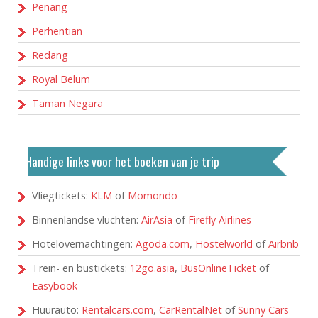
Penang
Perhentian
Redang
Royal Belum
Taman Negara
Handige links voor het boeken van je trip
Vliegtickets:
KLM
of
Momondo
Binnenlandse vluchten:
AirAsia
of
Firefly Airlines
Hotelovernachtingen:
Agoda.com
,
Hostelworld
of
Airbnb
Trein- en bustickets:
12go.asia
,
BusOnlineTicket
of
Easybook
Huurauto:
Rentalcars.com
,
CarRentalNet
of
Sunny Cars