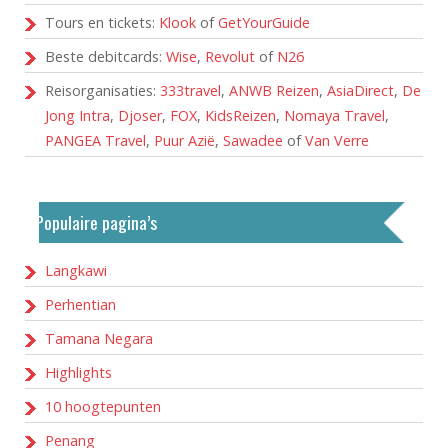
Tours en tickets:
Klook
of
GetYourGuide
Beste debitcards:
Wise
,
Revolut
of
N26
Reisorganisaties:
333travel
,
ANWB Reizen
,
AsiaDirect
,
De
Jong Intra
,
Djoser
,
FOX
,
KidsReizen
,
Nomaya Travel
,
PANGEA Travel
,
Puur Azië
,
Sawadee
of
Van Verre
Populaire pagina’s
Langkawi
Perhentian
Tamana Negara
Highlights
10 hoogtepunten
Penang