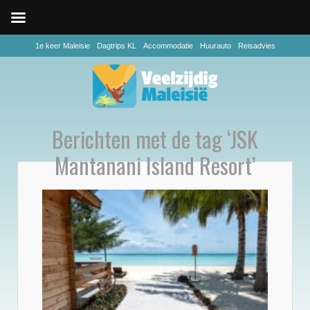
1e keer Maleisie
Dagtrips KL
Accommodatie
Huurauto
Reisadvies
Berichten met de tag ‘JSK
Mantanani Island Resort’