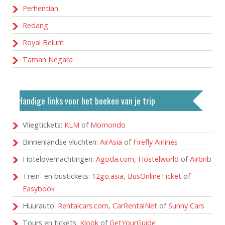
Perhentian
Redang
Royal Belum
Taman Negara
Handige links voor het boeken van je trip
Vliegtickets:
KLM
of
Momondo
Binnenlandse vluchten:
AirAsia
of
Firefly Airlines
Hotelovernachtingen:
Agoda.com
,
Hostelworld
of
Airbnb
Trein- en bustickets:
12go.asia
,
BusOnlineTicket
of
Easybook
Huurauto:
Rentalcars.com
,
CarRentalNet
of
Sunny Cars
Tours en tickets:
Klook
of
GetYourGuide