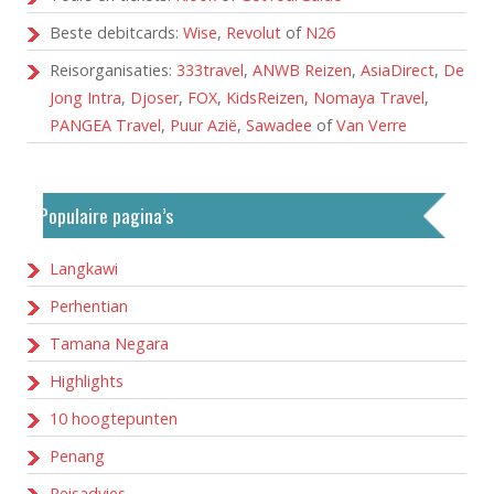
Beste debitcards:
Wise
,
Revolut
of
N26
Reisorganisaties:
333travel
,
ANWB Reizen
,
AsiaDirect
,
De
Jong Intra
,
Djoser
,
FOX
,
KidsReizen
,
Nomaya Travel
,
PANGEA Travel
,
Puur Azië
,
Sawadee
of
Van Verre
Populaire pagina’s
Langkawi
Perhentian
Tamana Negara
Highlights
10 hoogtepunten
Penang
Reisadvies