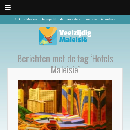
1e keer Maleisie
Dagtrips KL
Accommodatie
Huurauto
Reisadvies
Berichten met de tag ‘Hotels
Maleisie’