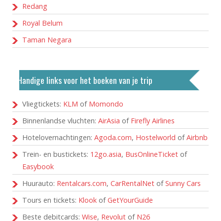
Redang
Royal Belum
Taman Negara
Handige links voor het boeken van je trip
Vliegtickets:
KLM
of
Momondo
Binnenlandse vluchten:
AirAsia
of
Firefly Airlines
Hotelovernachtingen:
Agoda.com
,
Hostelworld
of
Airbnb
Trein- en bustickets:
12go.asia
,
BusOnlineTicket
of
Easybook
Huurauto:
Rentalcars.com
,
CarRentalNet
of
Sunny Cars
Tours en tickets:
Klook
of
GetYourGuide
Beste debitcards:
Wise
,
Revolut
of
N26