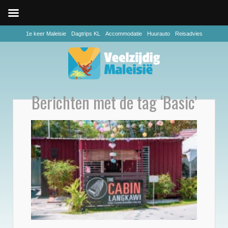
1e keer Maleisie
Dagtrips KL
Accommodatie
Huurauto
Reisadvies
Berichten met de tag ‘Basic’