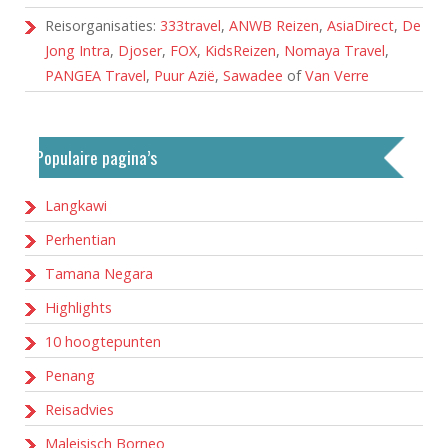
Reisorganisaties:
333travel
,
ANWB Reizen
,
AsiaDirect
,
De
Jong Intra
,
Djoser
,
FOX
,
KidsReizen
,
Nomaya Travel
,
PANGEA Travel
,
Puur Azië
,
Sawadee
of
Van Verre
Populaire pagina’s
Langkawi
Perhentian
Tamana Negara
Highlights
10 hoogtepunten
Penang
Reisadvies
Maleisisch Borneo