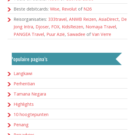
Beste debitcards:
Wise
,
Revolut
of
N26
Reisorganisaties:
333travel
,
ANWB Reizen
,
AsiaDirect
,
De
Jong Intra
,
Djoser
,
FOX
,
KidsReizen
,
Nomaya Travel
,
PANGEA Travel
,
Puur Azië
,
Sawadee
of
Van Verre
Populaire pagina’s
Langkawi
Perhentian
Tamana Negara
Highlights
10 hoogtepunten
Penang
Reisadvies