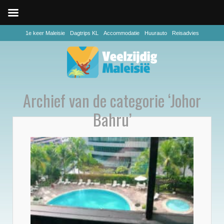
1e keer Maleisie
Dagtrips KL
Accommodatie
Huurauto
Reisadvies
Archief van de categorie ‘Johor
Bahru’