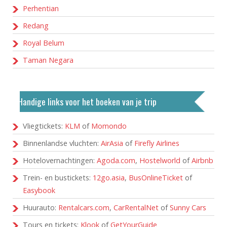
Perhentian
Redang
Royal Belum
Taman Negara
Handige links voor het boeken van je trip
Vliegtickets:
KLM
of
Momondo
Binnenlandse vluchten:
AirAsia
of
Firefly Airlines
Hotelovernachtingen:
Agoda.com
,
Hostelworld
of
Airbnb
Trein- en bustickets:
12go.asia
,
BusOnlineTicket
of
Easybook
Huurauto:
Rentalcars.com
,
CarRentalNet
of
Sunny Cars
Tours en tickets:
Klook
of
GetYourGuide