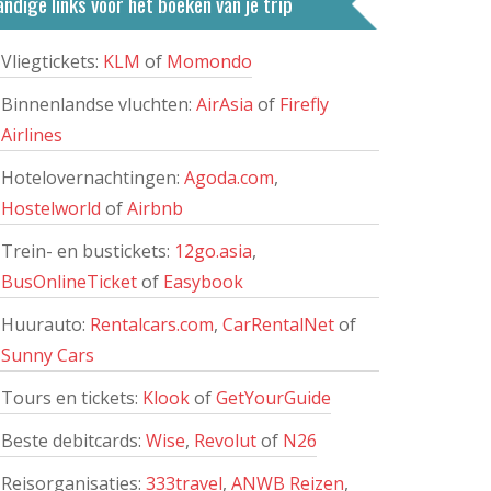
ndige links voor het boeken van je trip
Vliegtickets:
KLM
of
Momondo
Binnenlandse vluchten:
AirAsia
of
Firefly
Airlines
Hotelovernachtingen:
Agoda.com
,
Hostelworld
of
Airbnb
Trein- en bustickets:
12go.asia
,
BusOnlineTicket
of
Easybook
Huurauto:
Rentalcars.com
,
CarRentalNet
of
Sunny Cars
Tours en tickets:
Klook
of
GetYourGuide
Beste debitcards:
Wise
,
Revolut
of
N26
Reisorganisaties:
333travel
,
ANWB Reizen
,