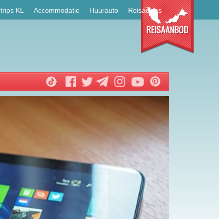
trips KL
Accommodatie
Huurauto
Reisadvies