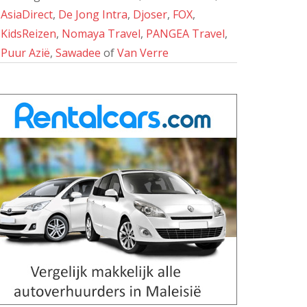
AsiaDirect
,
De Jong Intra
,
Djoser
,
FOX
,
KidsReizen
,
Nomaya Travel
,
PANGEA Travel
,
Puur Azië
,
Sawadee
of
Van Verre