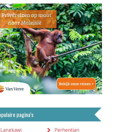
opulaire pagina’s
Langkawi
Perhentian