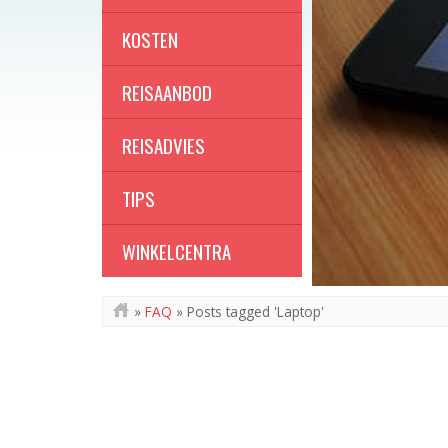
KOSTEN
REISAANBOD
REISADVIES
TIPS
WINKELCENTRA
»
FAQ
»
Posts tagged 'Laptop'