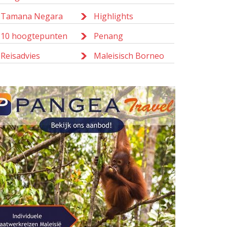
Tamana Negara
Highlights
10 hoogtepunten
Penang
Reisadvies
Maleisisch Borneo