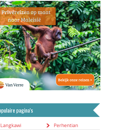
opulaire pagina’s
Langkawi
Perhentian