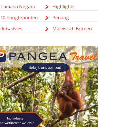
Tamana Negara
Highlights
10 hoogtepunten
Penang
Reisadvies
Maleisisch Borneo