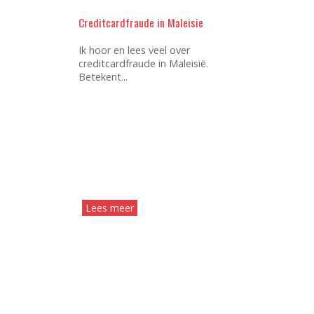
Creditcardfraude in Maleisie
Ik hoor en lees veel over
creditcardfraude in Maleisië.
Betekent...
Lees meer