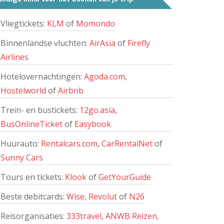
Vliegtickets:
KLM
of
Momondo
Binnenlandse vluchten:
AirAsia
of
Firefly
Airlines
Hotelovernachtingen:
Agoda.com
,
Hostelworld
of
Airbnb
Trein- en bustickets:
12go.asia
,
BusOnlineTicket
of
Easybook
Huurauto:
Rentalcars.com
,
CarRentalNet
of
Sunny Cars
Tours en tickets:
Klook
of
GetYourGuide
Beste debitcards:
Wise
,
Revolut
of
N26
Reisorganisaties:
333travel
,
ANWB Reizen
,