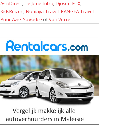
AsiaDirect
,
De Jong Intra
,
Djoser
,
FOX
,
KidsReizen
,
Nomaya Travel
,
PANGEA Travel
,
Puur Azië
,
Sawadee
of
Van Verre