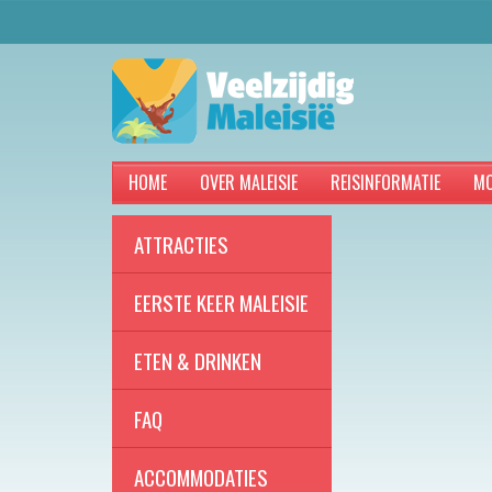
HOME
OVER MALEISIE
REISINFORMATIE
MO
ATTRACTIES
EERSTE KEER MALEISIE
ETEN & DRINKEN
FAQ
ACCOMMODATIES