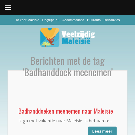
1e keer Maleisie
Dagtrips KL
Accommodatie
Huurauto
Reisadvies
Berichten met de tag
‘Badhanddoek meenemen’
Badhanddoeken meenemen naar Maleisie
Ik ga met vakantie naar Maleisie. Is het aan te...
Lees meer