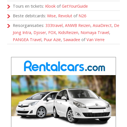
Tours en tickets:
Klook
of
GetYourGuide
Beste debitcards:
Wise
,
Revolut
of
N26
Reisorganisaties:
333travel
,
ANWB Reizen
,
AsiaDirect
,
De
Jong Intra
,
Djoser
,
FOX
,
KidsReizen
,
Nomaya Travel
,
PANGEA Travel
,
Puur Azië
,
Sawadee
of
Van Verre