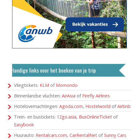
Handige links voor het boeken van je trip
Vliegtickets:
KLM
of
Momondo
Binnenlandse vluchten:
AirAsia
of
Firefly Airlines
Hotelovernachtingen:
Agoda.com
,
Hostelworld
of
Airbnb
Trein- en bustickets:
12go.asia
,
BusOnlineTicket
of
Easybook
Huurauto:
Rentalcars.com
,
CarRentalNet
of
Sunny Cars