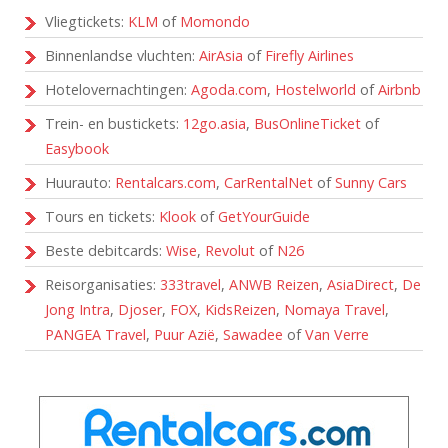
Vliegtickets:
KLM
of
Momondo
Binnenlandse vluchten:
AirAsia
of
Firefly Airlines
Hotelovernachtingen:
Agoda.com
,
Hostelworld
of
Airbnb
Trein- en bustickets:
12go.asia
,
BusOnlineTicket
of
Easybook
Huurauto:
Rentalcars.com
,
CarRentalNet
of
Sunny Cars
Tours en tickets:
Klook
of
GetYourGuide
Beste debitcards:
Wise
,
Revolut
of
N26
Reisorganisaties:
333travel
,
ANWB Reizen
,
AsiaDirect
,
De
Jong Intra
,
Djoser
,
FOX
,
KidsReizen
,
Nomaya Travel
,
PANGEA Travel
,
Puur Azië
,
Sawadee
of
Van Verre