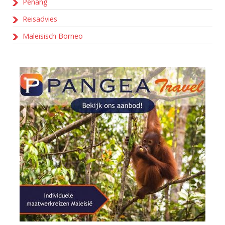
Penang
Reisadvies
Maleisisch Borneo