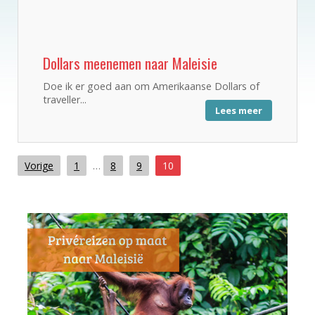
Dollars meenemen naar Maleisie
Doe ik er goed aan om Amerikaanse Dollars of
traveller...
Lees meer
Vorige
1
…
8
9
10