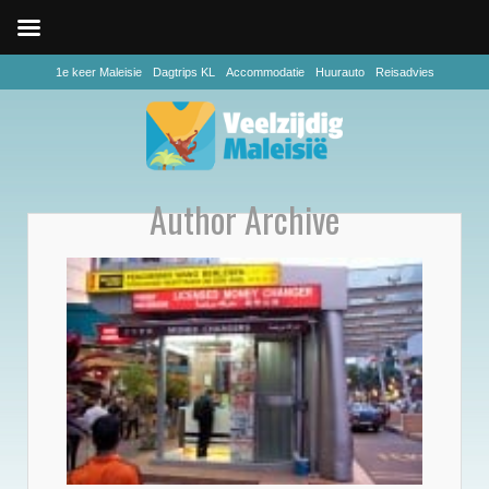
1e keer Maleisie
Dagtrips KL
Accommodatie
Huurauto
Reisadvies
Author Archive