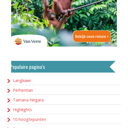
Populaire pagina’s
Langkawi
Perhentian
Tamana Negara
Highlights
10 hoogtepunten