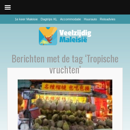
1e keer Maleisie
Dagtrips KL
Accommodatie
Huurauto
Reisadvies
Berichten met de tag ‘Tropische
vruchten’