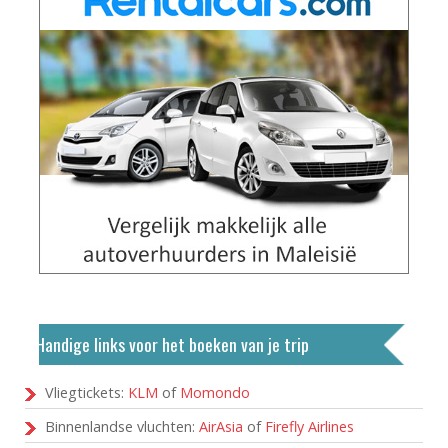
Handige links voor het boeken van je trip
Vliegtickets:
KLM
of
Momondo
Binnenlandse vluchten:
AirAsia
of
Firefly Airlines