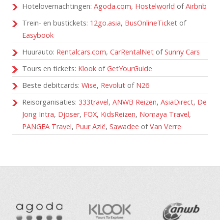
Hotelovernachtingen:
Agoda.com
,
Hostelworld
of
Airbnb
Trein- en bustickets:
12go.asia
,
BusOnlineTicket
of
Easybook
Huurauto:
Rentalcars.com
,
CarRentalNet
of
Sunny Cars
Tours en tickets:
Klook
of
GetYourGuide
Beste debitcards:
Wise
,
Revolut
of
N26
Reisorganisaties:
333travel
,
ANWB Reizen
,
AsiaDirect
,
De
Jong Intra
,
Djoser
,
FOX
,
KidsReizen
,
Nomaya Travel
,
PANGEA Travel
,
Puur Azië
,
Sawadee
of
Van Verre