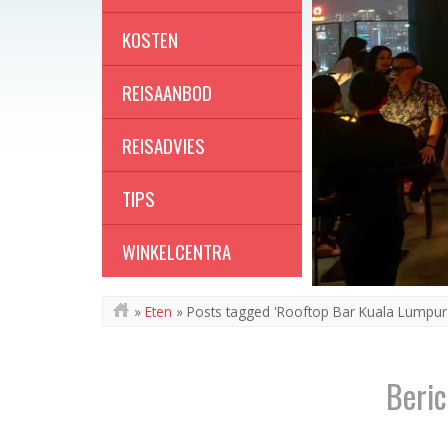
KOSTEN
REISAANBOD
REISADVIES
TIPS
WINKELCENTRA
»
Eten
»
Posts tagged 'Rooftop Bar Kuala Lumpur
Beric