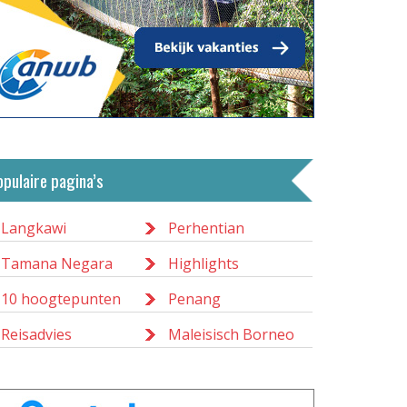
opulaire pagina’s
Langkawi
Perhentian
Tamana Negara
Highlights
10 hoogtepunten
Penang
Reisadvies
Maleisisch Borneo