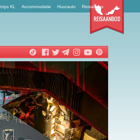
trips KL
Accommodatie
Huurauto
Reisadvies