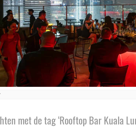
'
hten met de tag ‘Rooftop Bar Kuala L