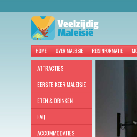
HOME
OVER MALEISIE
REISINFORMATIE
MO
ATTRACTIES
EERSTE KEER MALEISIE
ETEN & DRINKEN
FAQ
ACCOMMODATIES