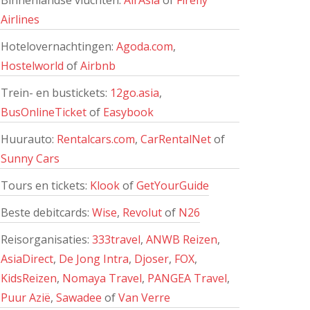
Binnenlandse vluchten:
AirAsia
of
Firefly
Airlines
Hotelovernachtingen:
Agoda.com
,
Hostelworld
of
Airbnb
Trein- en bustickets:
12go.asia
,
BusOnlineTicket
of
Easybook
Huurauto:
Rentalcars.com
,
CarRentalNet
of
Sunny Cars
Tours en tickets:
Klook
of
GetYourGuide
Beste debitcards:
Wise
,
Revolut
of
N26
Reisorganisaties:
333travel
,
ANWB Reizen
,
AsiaDirect
,
De Jong Intra
,
Djoser
,
FOX
,
KidsReizen
,
Nomaya Travel
,
PANGEA Travel
,
Puur Azië
,
Sawadee
of
Van Verre