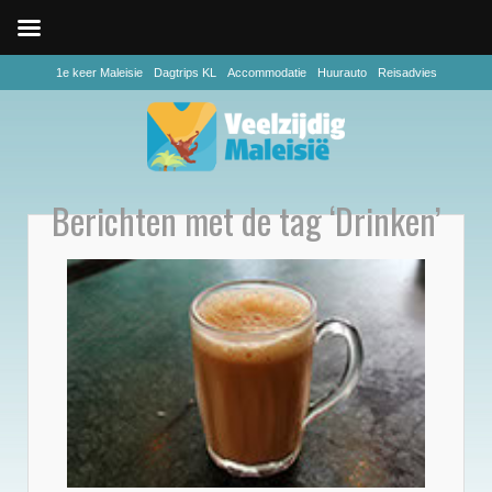
1e keer Maleisie
Dagtrips KL
Accommodatie
Huurauto
Reisadvies
Berichten met de tag ‘Drinken’