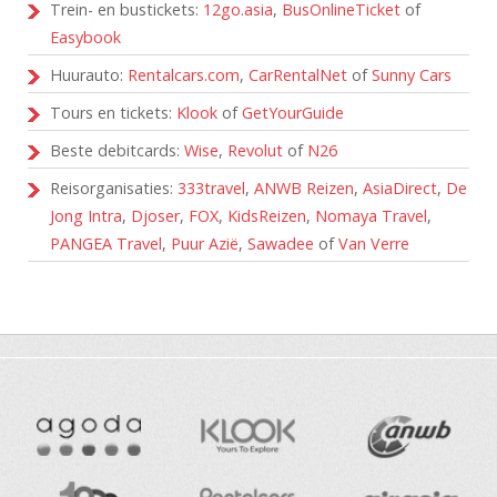
Trein- en bustickets:
12go.asia
,
BusOnlineTicket
of
Easybook
Huurauto:
Rentalcars.com
,
CarRentalNet
of
Sunny Cars
Tours en tickets:
Klook
of
GetYourGuide
Beste debitcards:
Wise
,
Revolut
of
N26
Reisorganisaties:
333travel
,
ANWB Reizen
,
AsiaDirect
,
De
Jong Intra
,
Djoser
,
FOX
,
KidsReizen
,
Nomaya Travel
,
PANGEA Travel
,
Puur Azië
,
Sawadee
of
Van Verre