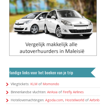
Handige links voor het boeken van je trip
Vliegtickets:
KLM
of
Momondo
Binnenlandse vluchten:
AirAsia
of
Firefly Airlines
Hotelovernachtingen:
Agoda.com
,
Hostelworld
of
Airbnb