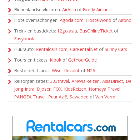
Binnenlandse vluchten:
AirAsia
of
Firefly Airlines
Hotelovernachtingen:
Agoda.com
,
Hostelworld
of
Airbnb
Trein- en bustickets:
12go.asia
,
BusOnlineTicket
of
Easybook
Huurauto:
Rentalcars.com
,
CarRentalNet
of
Sunny Cars
Tours en tickets:
Klook
of
GetYourGuide
Beste debitcards:
Wise
,
Revolut
of
N26
Reisorganisaties:
333travel
,
ANWB Reizen
,
AsiaDirect
,
De
Jong Intra
,
Djoser
,
FOX
,
KidsReizen
,
Nomaya Travel
,
PANGEA Travel
,
Puur Azië
,
Sawadee
of
Van Verre