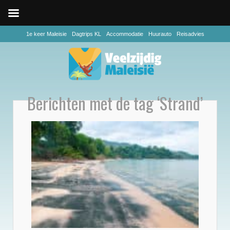
1e keer Maleisie
Dagtrips KL
Accommodatie
Huurauto
Reisadvies
Berichten met de tag ‘Strand’