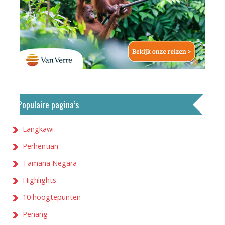
Populaire pagina’s
Langkawi
Perhentian
Tamana Negara
Highlights
10 hoogtepunten
Penang