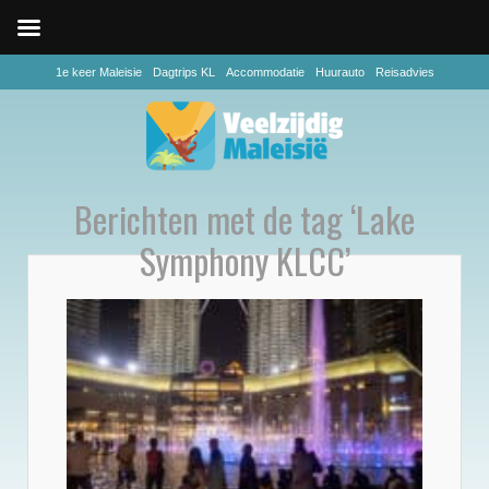
1e keer Maleisie
Dagtrips KL
Accommodatie
Huurauto
Reisadvies
Berichten met de tag ‘Lake
Symphony KLCC’