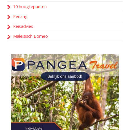
10 hoogtepunten
Penang
Reisadvies
Maleisisch Borneo