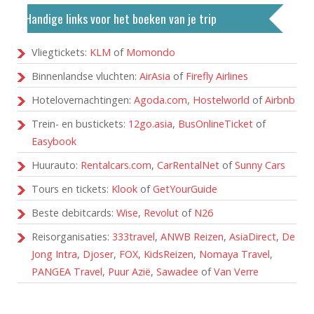
Handige links voor het boeken van je trip
Vliegtickets:
KLM
of
Momondo
Binnenlandse vluchten:
AirAsia
of
Firefly Airlines
Hotelovernachtingen:
Agoda.com
,
Hostelworld
of
Airbnb
Trein- en bustickets:
12go.asia
,
BusOnlineTicket
of
Easybook
Huurauto:
Rentalcars.com
,
CarRentalNet
of
Sunny Cars
Tours en tickets:
Klook
of
GetYourGuide
Beste debitcards:
Wise
,
Revolut
of
N26
Reisorganisaties:
333travel
,
ANWB Reizen
,
AsiaDirect
,
De
Jong Intra
,
Djoser
,
FOX
,
KidsReizen
,
Nomaya Travel
,
PANGEA Travel
,
Puur Azië
,
Sawadee
of
Van Verre