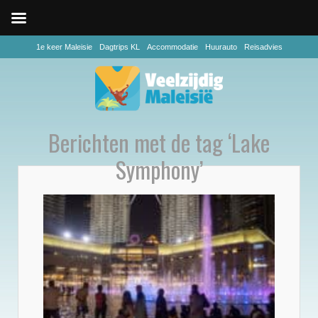
1e keer Maleisie
Dagtrips KL
Accommodatie
Huurauto
Reisadvies
Berichten met de tag ‘Lake
Symphony’