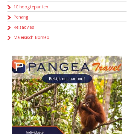
10 hoogtepunten
Penang
Reisadvies
Maleisisch Borneo