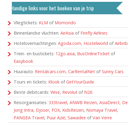
Handige links voor het boeken van je trip
Vliegtickets:
KLM
of
Momondo
Binnenlandse vluchten:
AirAsia
of
Firefly Airlines
Hotelovernachtingen:
Agoda.com
,
Hostelworld
of
Airbnb
Trein- en bustickets:
12go.asia
,
BusOnlineTicket
of
Easybook
Huurauto:
Rentalcars.com
,
CarRentalNet
of
Sunny Cars
Tours en tickets:
Klook
of
GetYourGuide
Beste debitcards:
Wise
,
Revolut
of
N26
Reisorganisaties:
333travel
,
ANWB Reizen
,
AsiaDirect
,
De
Jong Intra
,
Djoser
,
FOX
,
KidsReizen
,
Nomaya Travel
,
PANGEA Travel
,
Puur Azië
,
Sawadee
of
Van Verre