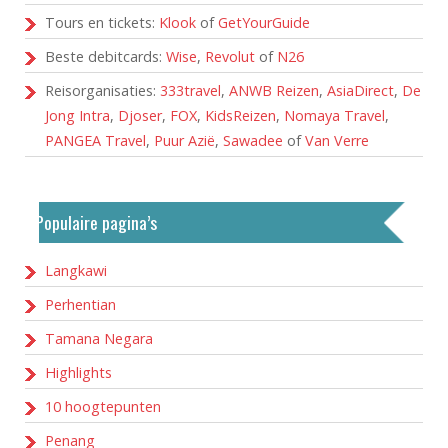
Tours en tickets:
Klook
of
GetYourGuide
Beste debitcards:
Wise
,
Revolut
of
N26
Reisorganisaties:
333travel
,
ANWB Reizen
,
AsiaDirect
,
De
Jong Intra
,
Djoser
,
FOX
,
KidsReizen
,
Nomaya Travel
,
PANGEA Travel
,
Puur Azië
,
Sawadee
of
Van Verre
Populaire pagina’s
Langkawi
Perhentian
Tamana Negara
Highlights
10 hoogtepunten
Penang