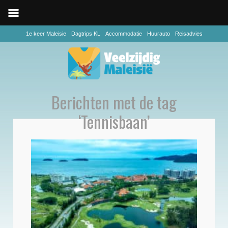
1e keer Maleisie
Dagtrips KL
Accommodatie
Huurauto
Reisadvies
Berichten met de tag
‘Tennisbaan’