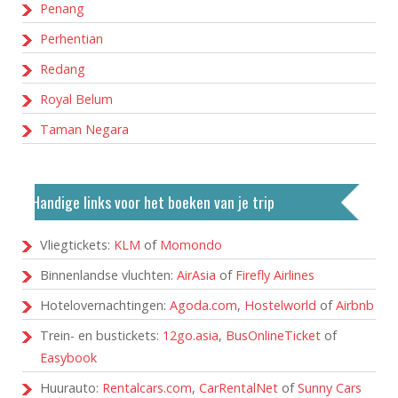
Penang
Perhentian
Redang
Royal Belum
Taman Negara
Handige links voor het boeken van je trip
Vliegtickets:
KLM
of
Momondo
Binnenlandse vluchten:
AirAsia
of
Firefly Airlines
Hotelovernachtingen:
Agoda.com
,
Hostelworld
of
Airbnb
Trein- en bustickets:
12go.asia
,
BusOnlineTicket
of
Easybook
Huurauto:
Rentalcars.com
,
CarRentalNet
of
Sunny Cars