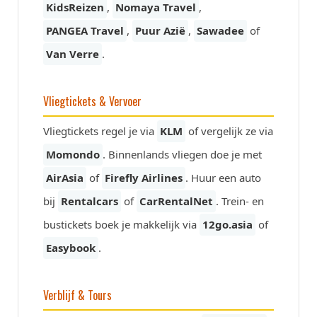
KidsReizen
,
Nomaya Travel
,
PANGEA Travel
,
Puur Azië
,
Sawadee
of
Van Verre
.
Vliegtickets & Vervoer
Vliegtickets regel je via
KLM
of vergelijk ze via
Momondo
. Binnenlands vliegen doe je met
AirAsia
of
Firefly Airlines
. Huur een auto
bij
Rentalcars
of
CarRentalNet
. Trein- en
bustickets boek je makkelijk via
12go.asia
of
Easybook
.
Verblijf & Tours