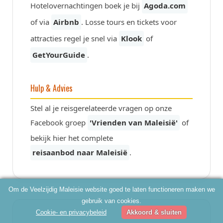
Hotelovernachtingen boek je bij
Agoda.com
of via
Airbnb
. Losse tours en tickets voor
attracties regel je snel via
Klook
of
GetYourGuide
.
Hulp & Advies
Stel al je reisgerelateerde vragen op onze
Facebook groep
'Vrienden van Maleisië'
of
bekijk hier het complete
reisaanbod naar Maleisië
.
Om de Veelzijdig Maleisie website goed te laten functioneren maken we
gebruik van cookies.
Cookie- en privacybeleid
Akkoord & sluiten