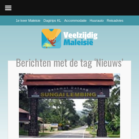
1e keer Maleisie
Dagtrips KL
Accommodatie
Huurauto
Reisadvies
Berichten met de tag ‘Nieuws’